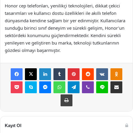
Honor cep telefonları, yenilikçi teknolojileri, dikkat çekici
tasarımları ve kullanıcı dostu özellikleri ile akıllı telefon
dünyasında kendine sağlam bir yer edinmiştir. Kullanıcılara
sunduğu birinci sınıf deneyim ve sürekli gelişim, Honor’un
sektördeki konumunu güçlendirmektedir. Kendini sürekli
yenileyen ve geliştiren bu marka, teknoloji tutkunlarının
gözdesi olmayı başarmıştır.
Facebook
X
LinkedIn
Tumblr
Pinterest
Reddit
VKontakte
Odnok
Pocket
Skype
Messenger
WhatsApp
Telegram
Viber
Line
E-Posta ile payla
Yazdır
Kayıt Ol