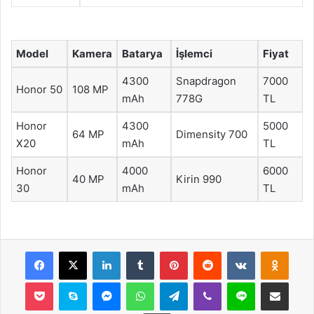
Model
Kamera
Batarya
İşlemci
Fiyat
4300
Snapdragon
7000
Honor 50
108 MP
mAh
778G
TL
Honor
4300
5000
64 MP
Dimensity 700
X20
mAh
TL
Honor
4000
6000
40 MP
Kirin 990
30
mAh
TL
Facebook
X
LinkedIn
Tumblr
Pinterest
Reddit
VKontakte
Odnok
Pocket
Skype
Messenger
WhatsApp
Telegram
Viber
Line
E-Posta ile payla
Yazdır