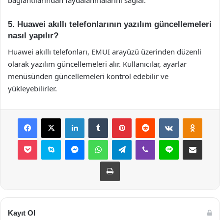
bağlantılarından faydalanmalarını sağlar.
5. Huawei akıllı telefonlarının yazılım güncellemeleri
nasıl yapılır?
Huawei akıllı telefonları, EMUI arayüzü üzerinden düzenli
olarak yazılım güncellemeleri alır. Kullanıcılar, ayarlar
menüsünden güncellemeleri kontrol edebilir ve
yükleyebilirler.
Facebook
X
LinkedIn
Tumblr
Pinterest
Reddit
VKontakte
Odnok
Pocket
Skype
Messenger
WhatsApp
Telegram
Viber
Line
E-Posta ile payla
Yazdır
Kayıt Ol