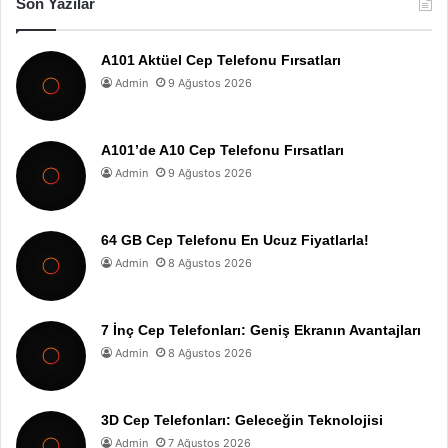
Son Yazılar
A101 Aktüel Cep Telefonu Fırsatları
Admin
9 Ağustos 2026
A101’de A10 Cep Telefonu Fırsatları
Admin
9 Ağustos 2026
64 GB Cep Telefonu En Ucuz Fiyatlarla!
Admin
8 Ağustos 2026
7 İnç Cep Telefonları: Geniş Ekranın Avantajları
Admin
8 Ağustos 2026
3D Cep Telefonları: Geleceğin Teknolojisi
Admin
7 Ağustos 2026