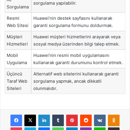
sorgulama yapılabilir.
Sorgulama
Resmi
Huawei’nin destek sayfasını kullanarak
Web Sitesi
garanti sorgulama formunu doldurmak.
Müşteri
Huawei müşteri hizmetlerini arayarak veya
Hizmetleri
sosyal medya üzerinden bilgi talep etmek.
Mobil
Huawei’nin resmi mobil uygulamasını
Uygulama
kullanarak garanti durumunu kontrol etmek.
Üçüncü
Alternatif web sitelerini kullanarak garanti
Taraf Web
sorgulama yapmak, ancak dikkatli
Siteleri
olunmalıdır.
Facebook
X
LinkedIn
Tumblr
Pinterest
Reddit
VKontakte
Odnok
Pocket
Skype
Messenger
WhatsApp
Telegram
Viber
Line
E-Posta ile payla