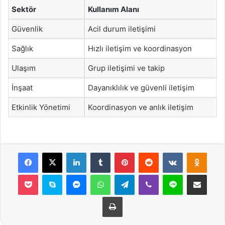
Sektör
Kullanım Alanı
Güvenlik
Acil durum iletişimi
Sağlık
Hızlı iletişim ve koordinasyon
Ulaşım
Grup iletişimi ve takip
İnşaat
Dayanıklılık ve güvenli iletişim
Etkinlik Yönetimi
Koordinasyon ve anlık iletişim
Facebook
X
LinkedIn
Tumblr
Pinterest
Reddit
VKontakte
Odnok
Pocket
Skype
Messenger
WhatsApp
Telegram
Viber
Line
E-Posta ile payla
Yazdır