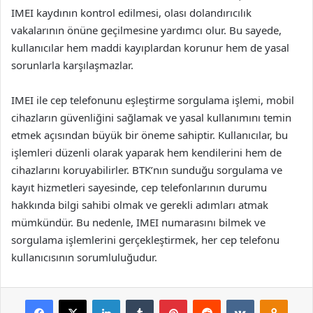
IMEI kaydının kontrol edilmesi, olası dolandırıcılık
vakalarının önüne geçilmesine yardımcı olur. Bu sayede,
kullanıcılar hem maddi kayıplardan korunur hem de yasal
sorunlarla karşılaşmazlar.
IMEI ile cep telefonunu eşleştirme sorgulama işlemi, mobil
cihazların güvenliğini sağlamak ve yasal kullanımını temin
etmek açısından büyük bir öneme sahiptir. Kullanıcılar, bu
işlemleri düzenli olarak yaparak hem kendilerini hem de
cihazlarını koruyabilirler. BTK’nın sunduğu sorgulama ve
kayıt hizmetleri sayesinde, cep telefonlarının durumu
hakkında bilgi sahibi olmak ve gerekli adımları atmak
mümkündür. Bu nedenle, IMEI numarasını bilmek ve
sorgulama işlemlerini gerçekleştirmek, her cep telefonu
kullanıcısının sorumluluğudur.
Facebook
X
LinkedIn
Tumblr
Pinterest
Reddit
VKontakte
Odnok