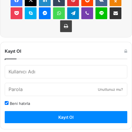
Pocket
Skype
Messenger
WhatsApp
Telegram
Viber
Line
E-Posta ile payla
Yazdır
Kayıt Ol
Unuttunuz mu?
Beni hatırla
Kayıt Ol