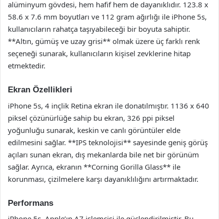
alüminyum gövdesi, hem hafif hem de dayanıklıdır. 123.8 x
58.6 x 7.6 mm boyutları ve 112 gram ağırlığı ile iPhone 5s,
kullanıcıların rahatça taşıyabileceği bir boyuta sahiptir.
**Altın, gümüş ve uzay grisi** olmak üzere üç farklı renk
seçeneği sunarak, kullanıcıların kişisel zevklerine hitap
etmektedir.
Ekran Özellikleri
iPhone 5s, 4 inçlik Retina ekran ile donatılmıştır. 1136 x 640
piksel çözünürlüğe sahip bu ekran, 326 ppi piksel
yoğunluğu sunarak, keskin ve canlı görüntüler elde
edilmesini sağlar. **IPS teknolojisi** sayesinde geniş görüş
açıları sunan ekran, dış mekanlarda bile net bir görünüm
sağlar. Ayrıca, ekranın **Corning Gorilla Glass** ile
korunması, çizilmelere karşı dayanıklılığını artırmaktadır.
Performans
iPhone 5s, Apple’ın A7 işlemcisi ile güçlendirilmiştir. Bu