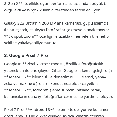
8 Gen 2**, özellikle oyun performansı açısından büyük bir
övgü aldı ve birçok kullanıcı tarafından tercih ediliyor.
Galaxy S23 Ultra’nın 200 MP ana kamerası, güçlü işlemcisi
ile birleşerek, etkileyici fotoğraflar çekmeye olanak tanıyor.
**5x optik zoom** özelliği ile uzaktaki nesneleri bile net bir
şekilde yakalayabiliyorsunuz.
3. Google Pixel 7 Pro
Google’ın **Pixel 7 Pro** modeli, özellikle fotoğrafçılık
yetenekleri ile öne çıkıyor. Cihaz, Google’ın kendi geliştirdiği
**Tensor G2** işlemcisi ile donatılmış. Bu işlemci, yapay
zeka ve makine öğrenimi konusunda oldukça yetkin.
**Tensor G2**, fotoğraf işleme sürecini hızlandırarak,
kullanıcıların daha iyi fotoğraflar çekmesine yardımcı oluyor.
Pixel 7 Pro, **Android 13** ile birlikte geliyor ve kullanıcı
dostu arayüzü ile dikkat çekiyor. Ayrıca, cihazın **ekran