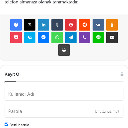
telefon almanıza olanak tanımaktadır.
Facebook
X
LinkedIn
Tumblr
Pinterest
Reddit
VKontakte
Odnok
Pocket
Skype
Messenger
WhatsApp
Telegram
Viber
Line
E-Posta ile payla
Yazdır
Kayıt Ol
Unuttunuz mu?
Beni hatırla