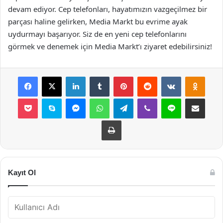
devam ediyor. Cep telefonları, hayatımızın vazgeçilmez bir
parçası haline gelirken, Media Markt bu evrime ayak
uydurmayı başarıyor. Siz de en yeni cep telefonlarını
görmek ve denemek için Media Markt’ı ziyaret edebilirsiniz!
Facebook
X
LinkedIn
Tumblr
Pinterest
Reddit
VKontakte
Odnok
Pocket
Skype
Messenger
WhatsApp
Telegram
Viber
Line
E-Posta ile payla
Yazdır
Kayıt Ol