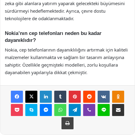
zeka gibi alanlara yatırım yaparak gelecekteki büyümesini
sürdürmeyi hedeflemektedir. Ayrıca, çevre dostu
teknolojilere de odaklanmaktadır.
Nokia’nın cep telefonları neden bu kadar
dayanıklıdır?
Nokia, cep telefonlarının dayanıklılığını artırmak için kaliteli
malzemeler kullanmakta ve sağlam bir tasarım anlayışına
sahiptir. Özellikle geçmişteki modelleri, zorlu koşullara
dayanabilen yapılarıyla dikkat çekmiştir.
Facebook
X
LinkedIn
Tumblr
Pinterest
Reddit
VKontakte
Odnok
Pocket
Skype
Messenger
WhatsApp
Telegram
Viber
Line
E-Posta ile payla
Yazdır