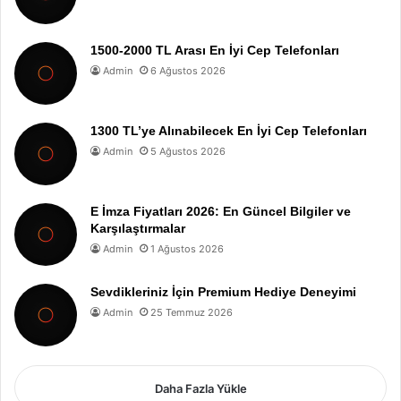
1500-2000 TL Arası En İyi Cep Telefonları
Admin
6 Ağustos 2026
1300 TL’ye Alınabilecek En İyi Cep Telefonları
Admin
5 Ağustos 2026
E İmza Fiyatları 2026: En Güncel Bilgiler ve
Karşılaştırmalar
Admin
1 Ağustos 2026
Sevdikleriniz İçin Premium Hediye Deneyimi
Admin
25 Temmuz 2026
Daha Fazla Yükle