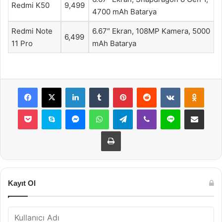
Redmi K50
9,499
4700 mAh Batarya
Redmi Note
6.67″ Ekran, 108MP Kamera, 5000
6,499
11 Pro
mAh Batarya
Facebook
X
LinkedIn
Tumblr
Pinterest
Reddit
VKontakte
Odnok
Pocket
Skype
Messenger
WhatsApp
Telegram
Viber
Line
E-Posta ile payla
Yazdır
Kayıt Ol