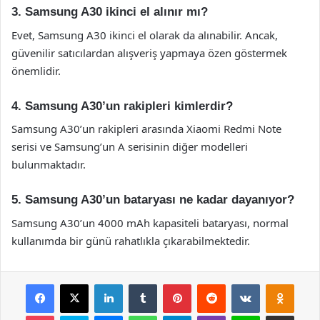
3. Samsung A30 ikinci el alınır mı?
Evet, Samsung A30 ikinci el olarak da alınabilir. Ancak,
güvenilir satıcılardan alışveriş yapmaya özen göstermek
önemlidir.
4. Samsung A30’un rakipleri kimlerdir?
Samsung A30’un rakipleri arasında Xiaomi Redmi Note
serisi ve Samsung’un A serisinin diğer modelleri
bulunmaktadır.
5. Samsung A30’un bataryası ne kadar dayanıyor?
Samsung A30’un 4000 mAh kapasiteli bataryası, normal
kullanımda bir günü rahatlıkla çıkarabilmektedir.
Facebook
X
LinkedIn
Tumblr
Pinterest
Reddit
VKontakte
Odnok
Pocket
Skype
Messenger
WhatsApp
Telegram
Viber
Line
E-Posta ile payla