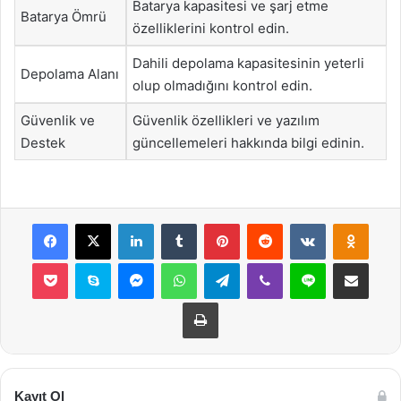
Batarya kapasitesi ve şarj etme
Batarya Ömrü
özelliklerini kontrol edin.
Dahili depolama kapasitesinin yeterli
Depolama Alanı
olup olmadığını kontrol edin.
Güvenlik ve
Güvenlik özellikleri ve yazılım
Destek
güncellemeleri hakkında bilgi edinin.
Facebook
X
LinkedIn
Tumblr
Pinterest
Reddit
VKontakte
Odnok
Pocket
Skype
Messenger
WhatsApp
Telegram
Viber
Line
E-Posta ile payla
Yazdır
Kayıt Ol