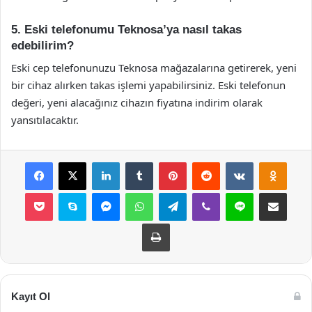
5. Eski telefonumu Teknosa’ya nasıl takas
edebilirim?
Eski cep telefonunuzu Teknosa mağazalarına getirerek, yeni
bir cihaz alırken takas işlemi yapabilirsiniz. Eski telefonun
değeri, yeni alacağınız cihazın fiyatına indirim olarak
yansıtılacaktır.
Facebook
X
LinkedIn
Tumblr
Pinterest
Reddit
VKontakte
Odnok
Pocket
Skype
Messenger
WhatsApp
Telegram
Viber
Line
E-Posta ile payla
Yazdır
Kayıt Ol