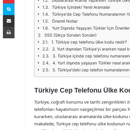
Uluslararası Arama Yaparken Türkiye Ülk
Skype
Türkiye İçindeki Yerel Aramalar
Türkiye'de Cep Telefonu Numaralarının Ya
E-Posta ile paylaş
Önemli Notlar
Yazdır
Yurt Dışında Yaşayan Türkler İçin Öneriler
SSS (Sıkça Sorulan Sorular)
1. Türkiye cep telefonu ülke kodu nedir?
2. Yurt dışından Türkiye'yi ararken nasıl 
3. Türkiye içinde cep telefonu numarasın
4. Yurt dışında yaşayan Türkler nasıl ara
5. Türkiye'deki cep telefon numaralarının 
Türkiye Cep Telefonu Ülke Kod
Türkiye, coğrafi konumu ve tarihi zenginlikleri i
telefonları hayatımızın vazgeçilmez bir parçası ha
kurarken, uluslararası aramalarda ülke kodunu 
makalede, Türkiye cep telefonu ülke kodunun nas