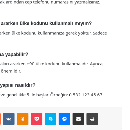
arak ardından cep telefonu numarasını yazmalısınız.
ı ararken ülke kodunu kullanmalı mıyım?
ararken ülke kodunu kullanmanıza gerek yoktur. Sadece
ma yapabilir?
aları ararken +90 ülke kodunu kullanmalıdır. Ayrıca,
 önemlidir.
yapısı nasıldır?
 ve genellikle 5 ile başlar. Örneğin: 0 532 123 45 67.
st
Reddit
VKontakte
Odnoklassniki
Pocket
Skype
Messenger
E-Posta ile paylaş
Yazdır