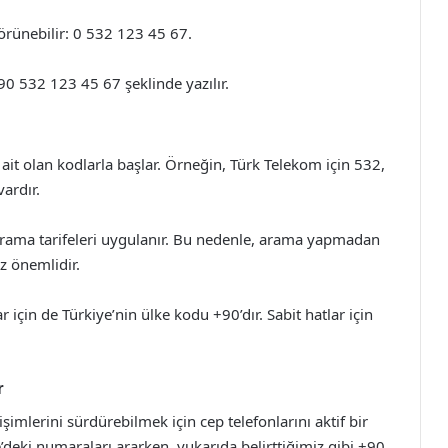
örünebilir: 0 532 123 45 67.
0 532 123 45 67 şeklinde yazılır.
e ait olan kodlarla başlar. Örneğin, Türk Telekom için 532,
vardır.
ı arama tarifeleri uygulanır. Bu nedenle, arama yapmadan
z önemlidir.
r için de Türkiye’nin ülke kodu +90’dır. Sabit hatlar için
r
işimlerini sürdürebilmek için cep telefonlarını aktif bir
e’deki numaraları ararken, yukarıda belirttiğimiz gibi +90