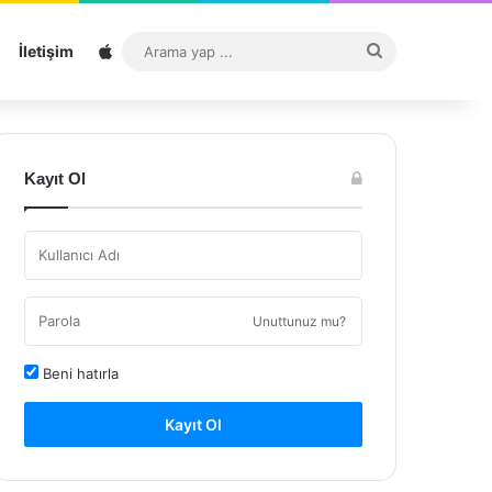
Sitemap
Arama
İletişim
yap
...
Kayıt Ol
Unuttunuz mu?
Beni hatırla
Kayıt Ol