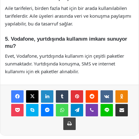
Aile tarifeleri, birden fazla hat için bir arada kullanılabilen
tarifelerdir. Aile üyeleri arasında veri ve konuşma paylaşımı
yapılabilir, bu da tasarruf sağlar.
5. Vodafone, yurtdışında kullanım imkanı sunuyor
mu?
Evet, Vodafone, yurtdışında kullanım için çeşitli paketler
sunmaktadır. Yurtdışında konuşma, SMS ve internet
kullanımı için ek paketler alınabilir.
Facebook
X
LinkedIn
Tumblr
Pinterest
Reddit
VKontakte
Odnok
Pocket
Skype
Messenger
WhatsApp
Telegram
Viber
Line
E-Posta ile payla
Yazdır