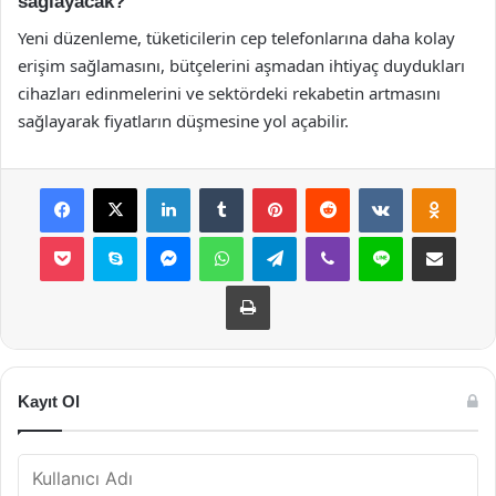
sağlayacak?
Yeni düzenleme, tüketicilerin cep telefonlarına daha kolay
erişim sağlamasını, bütçelerini aşmadan ihtiyaç duydukları
cihazları edinmelerini ve sektördeki rekabetin artmasını
sağlayarak fiyatların düşmesine yol açabilir.
Facebook
X
LinkedIn
Tumblr
Pinterest
Reddit
VKontakte
Odnok
Pocket
Skype
Messenger
WhatsApp
Telegram
Viber
Line
E-Posta ile payla
Yazdır
Kayıt Ol