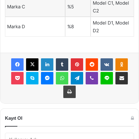
Model C1, Model
Marka C
%5
C2
Model D1, Model
Marka D
%8
D2
Facebook
X
LinkedIn
Tumblr
Pinterest
Reddit
VKontakte
Odnok
Pocket
Skype
Messenger
WhatsApp
Telegram
Viber
Line
E-Posta ile payla
Yazdır
Kayıt Ol