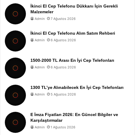
İkinci El Cep Telefonu Dükkanı İçin Gerekli
Malzemeler
Admin
7 Ağustos 2026
İkinci El Cep Telefonu Alım Satım Rehberi
Admin
6 Ağustos 2026
1500-2000 TL Arası En İyi Cep Telefonları
Admin
6 Ağustos 2026
1300 TL’ye Alınabilecek En İyi Cep Telefonları
Admin
5 Ağustos 2026
E İmza Fiyatları 2026: En Güncel Bilgiler ve
Karşılaştırmalar
Admin
1 Ağustos 2026