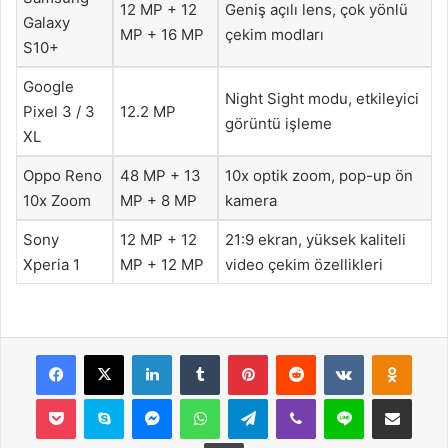
12 MP + 12
Geniş açılı lens, çok yönlü
Galaxy
MP + 16 MP
çekim modları
S10+
Google
Night Sight modu, etkileyici
Pixel 3 / 3
12.2 MP
görüntü işleme
XL
Oppo Reno
48 MP + 13
10x optik zoom, pop-up ön
10x Zoom
MP + 8 MP
kamera
Sony
12 MP + 12
21:9 ekran, yüksek kaliteli
Xperia 1
MP + 12 MP
video çekim özellikleri
Facebook
X
LinkedIn
Tumblr
Pinterest
Reddit
VKontakte
Odnok
Pocket
Skype
Messenger
WhatsApp
Telegram
Viber
Line
E-Posta ile payla
Yazdır