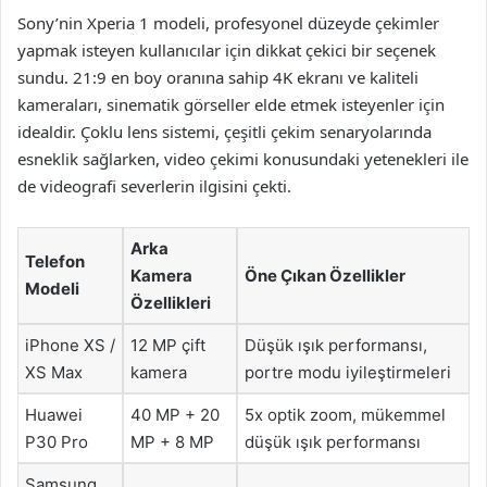
Sony’nin Xperia 1 modeli, profesyonel düzeyde çekimler
yapmak isteyen kullanıcılar için dikkat çekici bir seçenek
sundu. 21:9 en boy oranına sahip 4K ekranı ve kaliteli
kameraları, sinematik görseller elde etmek isteyenler için
idealdir. Çoklu lens sistemi, çeşitli çekim senaryolarında
esneklik sağlarken, video çekimi konusundaki yetenekleri ile
de videografi severlerin ilgisini çekti.
Arka
Telefon
Kamera
Öne Çıkan Özellikler
Modeli
Özellikleri
iPhone XS /
12 MP çift
Düşük ışık performansı,
XS Max
kamera
portre modu iyileştirmeleri
Huawei
40 MP + 20
5x optik zoom, mükemmel
P30 Pro
MP + 8 MP
düşük ışık performansı
Samsung