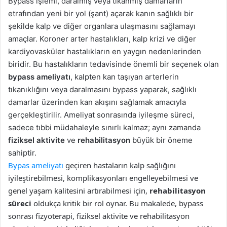
Bypass işlemi, daralmış veya tıkanmış damarların
etrafından yeni bir yol (şant) açarak kanın sağlıklı bir
şekilde kalp ve diğer organlara ulaşmasını sağlamayı
amaçlar. Koroner arter hastalıkları, kalp krizi ve diğer
kardiyovasküler hastalıkların en yaygın nedenlerinden
biridir. Bu hastalıkların tedavisinde önemli bir seçenek olan
bypass ameliyatı
, kalpten kan taşıyan arterlerin
tıkanıklığını veya daralmasını bypass yaparak, sağlıklı
damarlar üzerinden kan akışını sağlamak amacıyla
gerçekleştirilir. Ameliyat sonrasında iyileşme süreci,
sadece tıbbi müdahaleyle sınırlı kalmaz; aynı zamanda
fiziksel aktivite
ve
rehabilitasyon
büyük bir öneme
sahiptir.
Bypas ameliyatı
geçiren hastaların kalp sağlığını
iyileştirebilmesi, komplikasyonları engelleyebilmesi ve
genel yaşam kalitesini artırabilmesi için,
rehabilitasyon
süreci
oldukça kritik bir rol oynar. Bu makalede, bypass
sonrası fizyoterapi, fiziksel aktivite ve rehabilitasyon