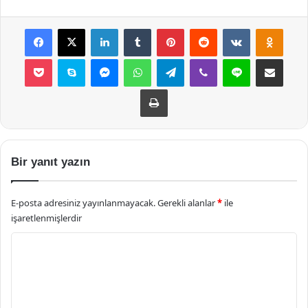
Facebook
X
LinkedIn
Tumblr
Pinterest
Reddit
VKontakte
Odnok
Pocket
Skype
Messenger
WhatsApp
Telegram
Viber
Line
E-Posta ile payla
Yazdır
Bir yanıt yazın
E-posta adresiniz yayınlanmayacak.
Gerekli alanlar
*
ile
işaretlenmişlerdir
Y
o
r
u