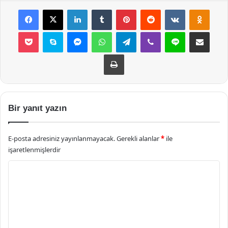
Facebook
X
LinkedIn
Tumblr
Pinterest
Reddit
VKontakte
Odnok
Pocket
Skype
Messenger
WhatsApp
Telegram
Viber
Line
E-Posta ile payla
Yazdır
Bir yanıt yazın
E-posta adresiniz yayınlanmayacak.
Gerekli alanlar
*
ile
işaretlenmişlerdir
Y
o
r
u